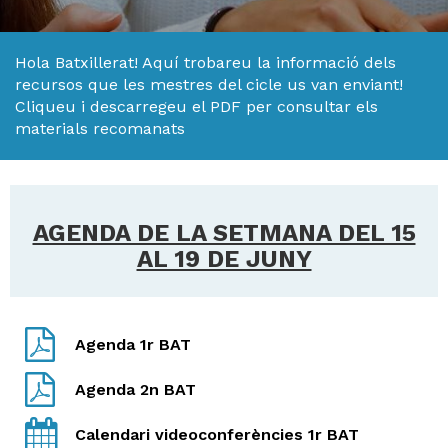
Hola Batxillerat! Aquí trobareu la informació dels
H
recursos que les mestres del cicle us van enviant!
ll
Cliqueu i descarregeu el PDF per consultar els
i
materials recomanats
a
l
P
P
AGENDA DE LA SETMANA DEL 15
AL 19 DE JUNY
Agenda 1r BAT
Agenda 2n BAT
Calendari videoconferències 1r BAT