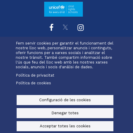
Fem servir cookies per garantir el funcionament del
L'escola
Projecte educatiu
Oferta educativa
nostre lloc web, personalitzar anuncis i continguts,
Menu
oferir funcions per a xarxes socials i analitzar el
Serveis i extraescolars
Calendari
Pastoral
nostre trànsit. També compartim informació sobre
footer
Matrícula
l'ús que feu del lloc web amb les nostres xarxes
socials, anuncis i socis d'anàlisi de dades.
-
Política de privacitat
valldemia
Política de cookies
Alexia
Office 365
Menu
legals
Configuració de les cookies
© Maristes Catalunya, 2025
Avís legal, política de privacitat i cookies
Denegar totes
Baked by
Digital Bakers
Acceptar totes les cookies