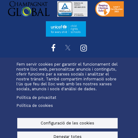
Fem servir cookies per garantir el funcionament del
L'escola
Projecte educatiu
Oferta educativa
nostre lloc web, personalitzar anuncis i continguts,
Menu
oferir funcions per a xarxes socials i analitzar el
Serveis i extraescolars
Calendari
Pastoral
nostre trànsit. També compartim informació sobre
footer
Matrícula
l'ús que feu del lloc web amb les nostres xarxes
socials, anuncis i socis d'anàlisi de dades.
-
Política de privacitat
valldemia
Política de cookies
Alexia
Office 365
Menu
legals
Configuració de les cookies
© Maristes Catalunya, 2025
Avís legal, política de privacitat i cookies
Denegar totes