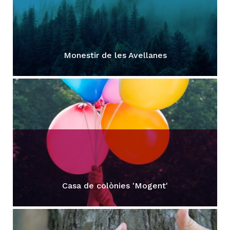
H
ll
Monestir de les Avellanes
i
a
l
P
P
Casa de colònies 'Mogent'