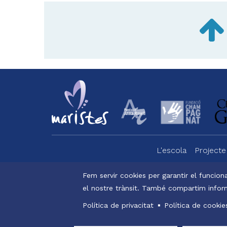
L'escola
Projecte
Menu
footer
Fem servir cookies per garantir el funciona
el nostre trànsit. També compartim inform
Alexi
-
Menu
Política de privacitat
Política de cookie
valldemia
legals
© Maristes C