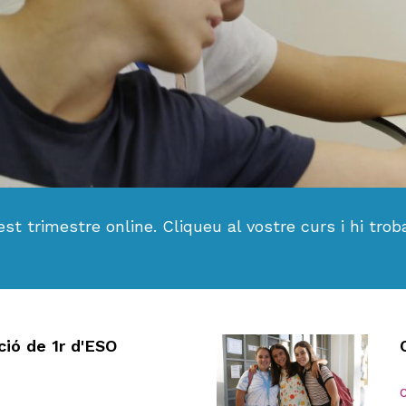
est trimestre online. Cliqueu al vostre curs i hi tro
ació de 1r d'ESO
C