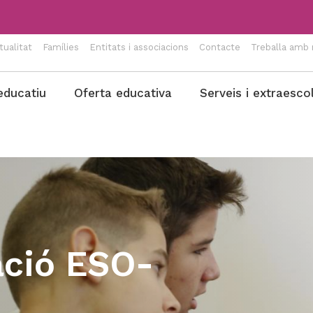
tualitat
Famílies
Entitats i associacions
Contacte
Treballa amb 
educatiu
Oferta educativa
Serveis i extraesco
ació ESO-