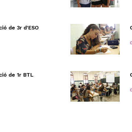
ació de 3r d'ESO
C
ació de 1r BTL
C