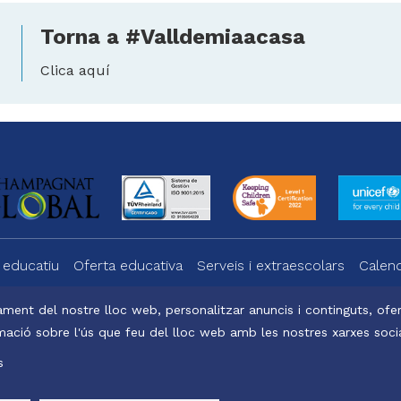
Torna a #Valldemiaacasa
Clica aquí
 educatiu
Oferta educativa
Serveis i extraescolars
Calend
ment del nostre lloc web, personalitzar anuncis i continguts, oferi
ació sobre l'ús que feu del lloc web amb les nostres xarxes social
a
Office 365
s
atalunya, 2025
Avís legal, política de privacitat i cookies
Baked by