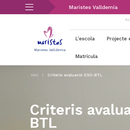
Vés
Maristes Valldemia
al
contingut
Ac
Menu
L'escola
Projecte 
valldemia
Maristes Valldemia
Matrícula
Inici
|
Criteris avaluació ESO-BTL
Criteris avalu
BTL