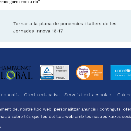
 reconeguem com a riu”
Tornar a la plana de ponències i tallers de les
Jornades Innova 16-17
 educatiu
Oferta educativa
Serveis i extraescolars
Calend
ment del nostre lloc web, personalitzar anuncis i continguts, oferi
ació sobre l'ús que feu del lloc web amb les nostres xarxes social
a
Office 365
s