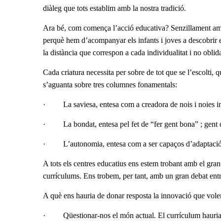
diàleg que tots establim amb la nostra tradició.
Ara bé, com comença l’acció educativa? Senzillament amb
perquè hem d’acompanyar els infants i joves a descobrir e
la distància que correspon a cada individualitat i no obli
Cada criatura necessita per sobre de tot que se l’escolti, 
s’aguanta sobre tres columnes fonamentals:
·
La saviesa, entesa com a creadora de nois i noies 
·
La bondat, entesa pel fet de “fer gent bona” ; gent co
·
L’autonomia, entesa com a ser capaços d’adaptació
A tots els centres educatius ens estem trobant amb el gran
currículums. Ens trobem, per tant, amb un gran debat entre
A què ens hauria de donar resposta la innovació que vole
·
Qüestionar-nos el món actual. El currículum hauria d