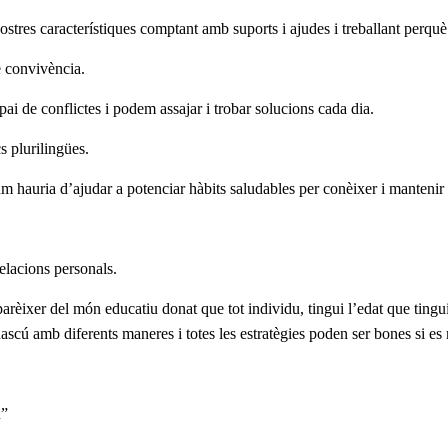
nostres característiques comptant amb suports i ajudes i treballant perqu
de convivència.
pai de conflictes i podem assajar i trobar solucions cada dia.
s plurilingües.
um hauria d’ajudar a potenciar hàbits saludables per conèixer i mantenir 
relacions personals.
parèixer del món educatiu donat que tot individu, tingui l’edat que tingui
dascú amb diferents maneres i totes les estratègies poden ser bones si e
u”