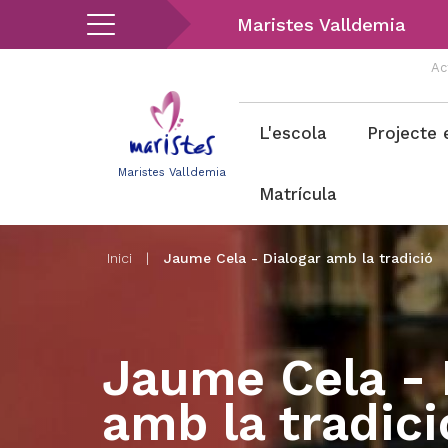
Vés
Maristes Valldemia
al
contingut
Ac
Menu
L'escola
Projecte 
valldemia
Maristes Valldemia
Matrícula
Inici
|
Jaume Cela - Dialogar amb la tradició
Jaume Cela - 
amb la tradici