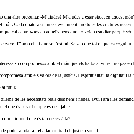
 una altra pregunta: -M’ajudes? M’ajudes a estar situat en aquest món
l món. Cada criatura és un esdeveniment i no totes les criatures necessi
dar que cal centrar-nos en aquells nens que no volen estudiar perquè són
que es confiï amb ella i que se l’estimi. Se sap que tot el que és cognit
interessats i compromesos amb el món que els ha tocat viure i no pas en
mpromesa amb els valors de la justícia, l’espiritualitat, la dignitat i la r
 al futur.
 dilema de les necessitats reals dels nens i nenes, avui i ara i les dem
 el que és bàsic i el que és desitjable.
m dur a terme i que és tan necessària?
e poder ajudar a treballar contra la injustícia social.