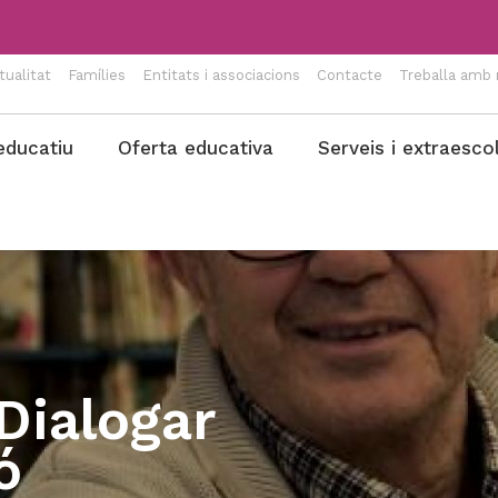
tualitat
Famílies
Entitats i associacions
Contacte
Treballa amb 
educatiu
Oferta educativa
Serveis i extraesco
Dialogar
ó