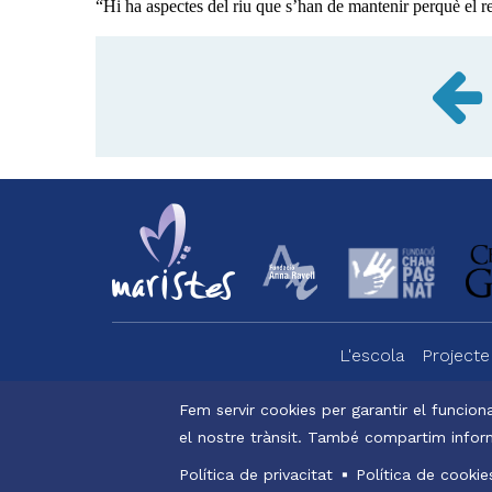
“Hi ha aspectes del riu que s’han de mantenir perquè el
L'escola
Projecte
Menu
footer
Fem servir cookies per garantir el funciona
el nostre trànsit. També compartim inform
Alexi
-
Menu
Política de privacitat
Política de cookie
valldemia
legals