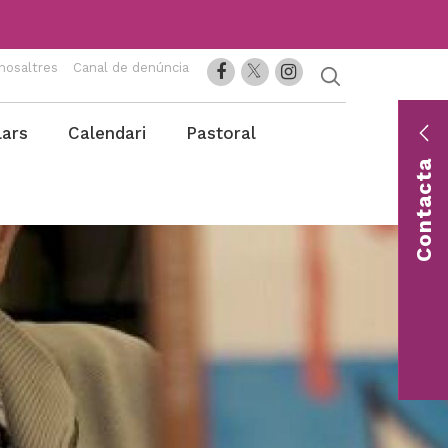
nosaltres
Canal de denúncia
lars
Calendari
Pastoral
En
co
Contacta
Con
una 