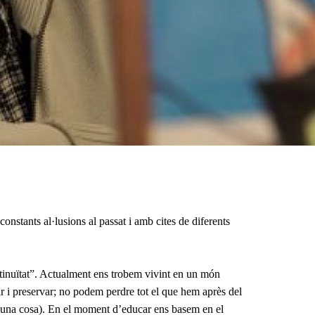
He
lleg
i
ac
la
Pol
Pri
onstants al·lusions al passat i amb cites de diferents
ntinuïtat”. Actualment ens trobem vivint en un món
r i preservar; no podem perdre tot el que hem après del
 a una cosa). En el moment d’educar ens basem en el