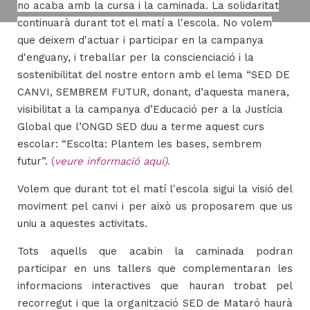
no acaba amb la cursa i la caminada. La solidaritat
continuarà durant tot el matí a l'escola. No volem
que deixem d'actuar i participar en la campanya
H
d'enguany, i treballar per la conscienciació i la
ll
sostenibilitat del nostre entorn amb el lema “SED DE
i
CANVI, SEMBREM FUTUR, donant, d’aquesta manera,
a
visibilitat a la campanya d’Educació per a la Justícia
l
Global que l’ONGD SED duu a terme aquest curs
P
escolar: “Escolta: Plantem les bases, sembrem
P
futur”.
(
veure informació aquí).
Volem que durant tot el matí l'escola sigui la visió del
moviment pel canvi i per això us proposarem que us
uniu a aquestes activitats.
Tots aquells que acabin la caminada podran
participar en uns tallers que complementaran les
informacions interactives que hauran trobat pel
recorregut i que la organització SED de Mataró haurà