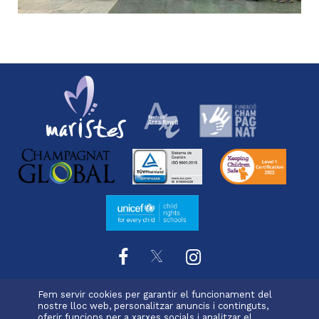
Fem servir cookies per garantir el funcionament del
L'escola
Projecte educatiu
Oferta educativa
nostre lloc web, personalitzar anuncis i continguts,
Menu
oferir funcions per a xarxes socials i analitzar el