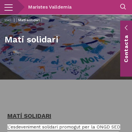
Vés
Maristes Valldemia
al
contingut
Inici
|
Matí solidari
E
Matí solidari
Contacta
c
Co
vis
MATÍ SOLIDARI
L'esdeveniment solidari promogut per la ONGD SED