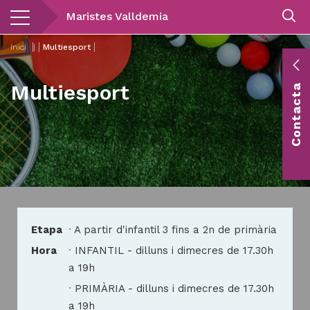
Vés
Maristes Valldemia
al
contingut
Inici
|
Multiesport
E
Multiesport
Contacta
c
Co
vis
Etapa
A partir d'infantil 3 fins a 2n de primària
Hora
INFANTIL - dilluns i dimecres de 17.30h
a 19h
Hora
PRIMÀRIA - dilluns i dimecres de 17.30h
a 19h