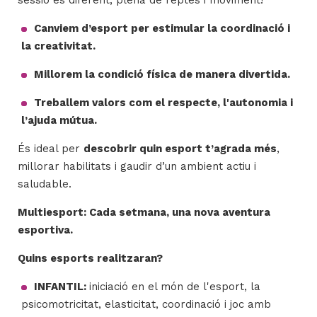
sessió és diferent, plena de reptes i moviment!
Canviem d’esport per estimular la coordinació i
la creativitat.
Millorem la condició física de manera divertida.
Treballem valors com el respecte, l'autonomia i
l’ajuda mútua.
És ideal per
descobrir quin esport t’agrada més
,
millorar habilitats i gaudir d’un ambient actiu i
saludable.
Multiesport: Cada setmana, una nova aventura
esportiva.
Quins esports realitzaran?
INFANTIL:
iniciació en el món de l'esport, la
psicomotricitat, elasticitat, coordinació i joc amb