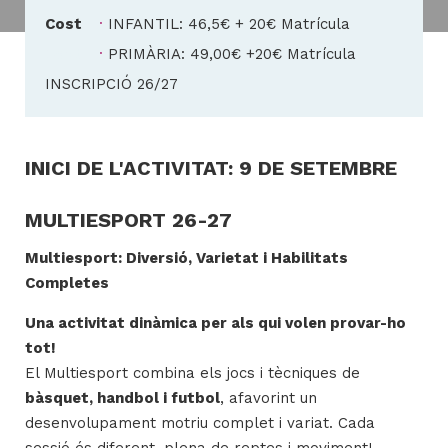
Cost
INFANTIL: 46,5€ + 20€ Matrícula
Cost
PRIMÀRIA: 49,00€ +20€ Matrícula
H
INSCRIPCIÓ 26/27
ll
i
a
INICI DE L'ACTIVITAT: 9 DE SETEMBRE
l
P
MULTIESPORT 26-27
P
Multiesport: Diversió, Varietat i Habilitats
Completes
Una activitat dinàmica per als qui volen provar-ho
tot!
El Multiesport combina els jocs i tècniques de
bàsquet, handbol i futbol
, afavorint un
desenvolupament motriu complet i variat. Cada