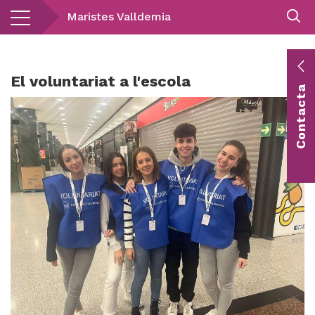
Vés
Maristes Valldemia
al
contingut
E
El voluntariat a l'escola
Contacta
c
Co
vis