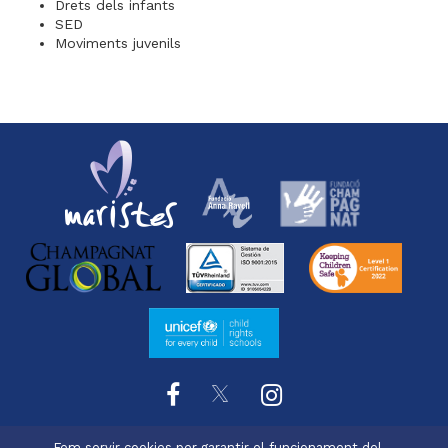
Drets dels infants
SED
Moviments juvenils
Fem servir cookies per garantir el funcionament del