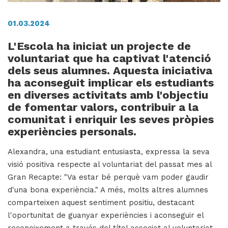
01.03.2024
H
L'Escola ha iniciat un projecte de
ll
voluntariat que ha captivat l'atenció
i
dels seus alumnes. Aquesta iniciativa
a
ha aconseguit implicar els estudiants
l
en diverses activitats amb l'objectiu
P
de fomentar valors, contribuir a la
P
comunitat i enriquir les seves pròpies
experiències personals.
Alexandra, una estudiant entusiasta, expressa la seva
visió positiva respecte al voluntariat del passat mes al
Gran Recapte: "Va estar bé perquè vam poder gaudir
d'una bona experiència." A més, molts altres alumnes
comparteixen aquest sentiment positiu, destacant
l'oportunitat de guanyar experiències i aconseguir el
reconeixement a través del títol associat al voluntariat.