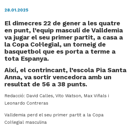
28.01.2025
El dimecres 22 de gener a les quatre
H
en punt, l’equip masculí de Valldemia
ll
va jugar el seu primer partit, a casa a
i
la Copa Col·legial, un torneig de
a
basquetbol que es porta a terme a
l
tota Espanya.
P
P
Així, el contrincant, l’escola Pia Santa
Anna, va sortir vencedora amb un
resultat de 56 a 38 punts.
Redacció: David Calles, Vito Watson, Max Viñals i
Leonardo Contreras
Valldemia perd el seu primer partit a la Copa
Col·legial masculina