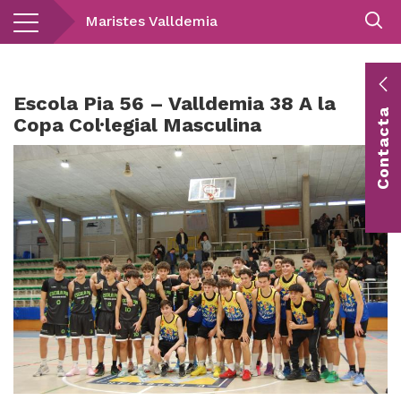
Vés
Maristes Valldemia
al
contingut
E
Escola Pia 56 – Valldemia 38 A la
Contacta
c
Copa Col·legial Masculina
Co
vis