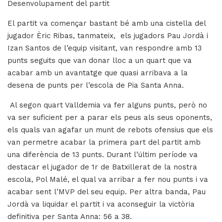
Desenvolupament del partit
El partit va començar bastant bé amb una cistella del
jugador Èric Ribas, tanmateix, els jugadors Pau Jordà i
Izan Santos de l’equip visitant, van respondre amb 13
punts seguits que van donar lloc a un quart que va
acabar amb un avantatge que quasi arribava a la
desena de punts per l’escola de Pia Santa Anna.
Al segon quart Valldemia va fer alguns punts, però no
va ser suficient per a parar els peus als seus oponents,
els quals van agafar un munt de rebots ofensius que els
van permetre acabar la primera part del partit amb
una diferència de 13 punts. Durant l’últim període va
destacar el jugador de 1r de Batxillerat de la nostra
escola, Pol Malé, el qual va arribar a fer nou punts i va
acabar sent l’MVP del seu equip. Per altra banda, Pau
Jordà va liquidar el partit i va aconseguir la victòria
definitiva per Santa Anna: 56 a 38.