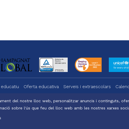
gram
 educatiu
Oferta educativa
Serveis i extraescolars
Calend
ment del nostre lloc web, personalitzar anuncis i continguts, oferi
ació sobre l'ús que feu del lloc web amb les nostres xarxes social
a
Office 365
s
atalunya, 2025
Avís legal, política de privacitat i cookies
Baked by