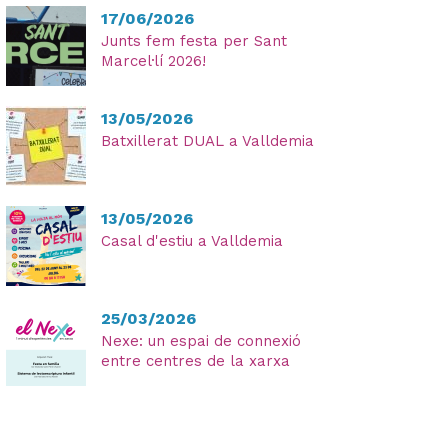
17/06/2026
Junts fem festa per Sant
Marcel·lí 2026!
He
13/05/2026
lleg
Batxillerat DUAL a Valldemia
i
ac
la
13/05/2026
Pol
Casal d'estiu a Valldemia
Pri
25/03/2026
Nexe: un espai de connexió
entre centres de la xarxa