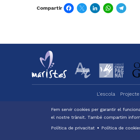
Facebook
Twitter
LinkedIn
WhatsApp
Tele
Compartir
L'escola
Projecte
Menu
footer
Fem servir cookies per garantir el funciona
el nostre trànsit. També compartim inform
Alexi
-
Menu
Política de privacitat
Política de cookie
valldemia
legals
© Maristes C