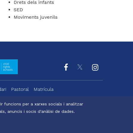
Drets dels infants
SED
Moviments juvenils
ari
Pastoral
Matrícula
r funcions per a xarxes socials i analitzar
s, anuncis i socis d'anàlisi de dades.
Digital Bakers