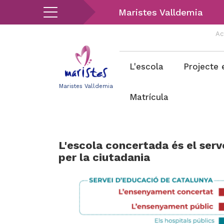
Vés
Maristes Valldemia
al
contingut
Ac
Menu
L'escola
Projecte 
valldemia
Maristes Valldemia
Matrícula
L'escola concertada és el serv
per la ciutadania