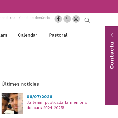
nosaltres
Canal de denúncia
lars
Calendari
Pastoral
En
co
Contacta
Con
una 
Últimes notícies
06/07/2026
Ja tenim publicada la memòria
del curs 2024-2025!