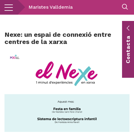
Vés
Maristes Valldemia
al
contingut
E
Nexe: un espai de connexió entre
Contacta
c
centres de la xarxa
Co
vis