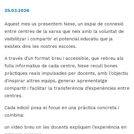
25.03.2026
H
Aquest mes us presentem Nexe, un espai de connexió
ll
entre centres de la xarxa que neix amb la voluntat de
i
visibilitzar i compartir el potencial educatiu que ja
a
existeix dins les nostres escoles.
l
A través d’un format breu i accessible, que rebreu als
P
fulls informatius de cada centre, Nexe recull bones
P
pràctiques reals impulsades per docents, amb l’objectiu
d’inspirar altres equips, generar aprenentatge
compartit i facilitar la transferència d’experiències entre
centres.
Cada edició posa el focus en una pràctica concreta i
combina:
un vídeo breu on les docents expliquen l’experiència en