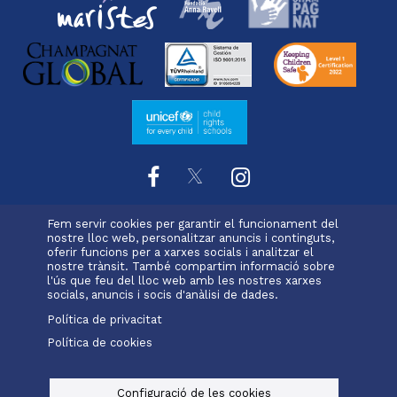
Fem servir cookies per garantir el funcionament del
L'escola
Projecte educatiu
Oferta educativa
nostre lloc web, personalitzar anuncis i continguts,
Menu
oferir funcions per a xarxes socials i analitzar el
Serveis i extraescolars
Calendari
Pastoral
nostre trànsit. També compartim informació sobre
footer
Matrícula
l'ús que feu del lloc web amb les nostres xarxes
socials, anuncis i socis d'anàlisi de dades.
-
Política de privacitat
valldemia
Política de cookies
Alexia
Office 365
Menu
legals
Configuració de les cookies