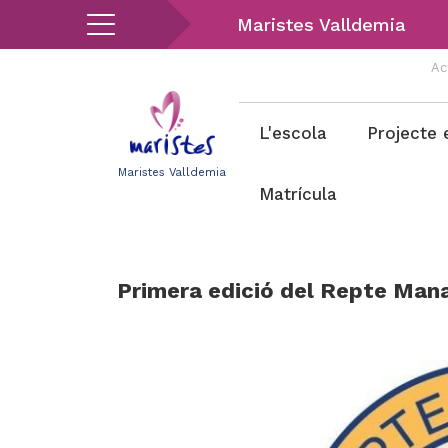
Vés
Maristes Valldemia
al
contingut
Ac
Menu
L'escola
Projecte 
valldemia
Maristes Valldemia
Matrícula
Primera edició del Repte Manat