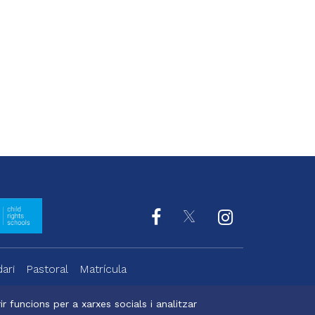
ari
Pastoral
Matrícula
r funcions per a xarxes socials i analitzar