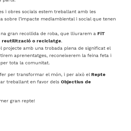
es i obres socials estem treballant amb les
ia sobre l’impacte mediambiental i social que tenen
a gran recollida de roba, que lliurarem a
FiT
e
reutilització o reciclatge
.
 projecte amb una trobada plena de significat el
irem aprenentatges, reconeixerem la feina feta i
per tota la comunitat.
r per transformar el món, i per això el
Repte
r treballant en favor dels
Objectius de
imer gran repte!