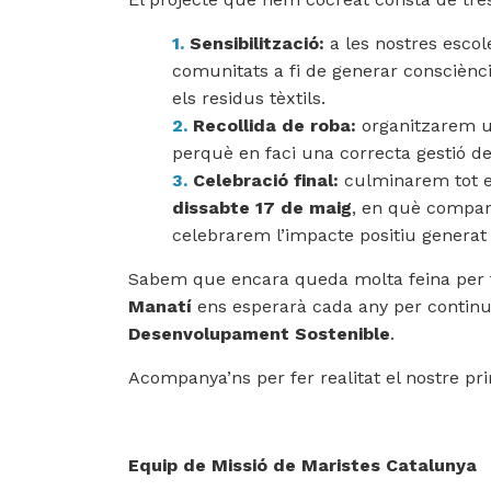
Sensibilització:
a les nostres escol
comunitats a fi de generar consciènc
els residus tèxtils.
Recollida de roba:
organitzarem un
perquè en faci una correcta gestió d
Celebració final:
culminarem tot el
dissabte 17 de maig
, en què compart
celebrarem l’impacte positiu generat 
Sabem que encara queda molta feina per fe
Manatí
ens esperarà cada any per continua
Desenvolupament Sostenible
.
Acompanya’ns per fer realitat el nostre pr
Equip de Missió de Maristes Catalunya