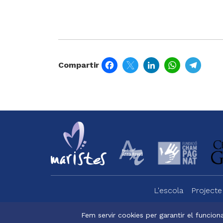
Facebook
Twitter
LinkedIn
WhatsApp
Tele
Compartir
L'escola
Projecte
Menu
footer
Fem servir cookies per garantir el funciona