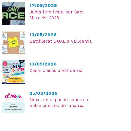
17/06/2026
Junts fem festa per Sant
Marcel·lí 2026!
He
13/05/2026
lleg
Batxillerat DUAL a Valldemia
i
ac
la
13/05/2026
Pol
Casal d'estiu a Valldemia
Pri
25/03/2026
Nexe: un espai de connexió
entre centres de la xarxa