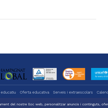
gram
 educatiu
Oferta educativa
Serveis i extraescolars
Calend
ment del nostre lloc web, personalitzar anuncis i continguts, oferi