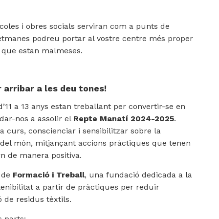
coles i obres socials serviran com a punts de
etmanes podreu portar al vostre centre més proper
 o que estan malmeses.
arribar a les deu tones!
’11 a 13 anys estan treballant per convertir-se en
udar-nos a assolir el
Repte Manatí 2024-2025
.
 curs, conscienciar i sensibilitzar sobre la
 del món, mitjançant accions pràctiques que tenen
rn de manera positiva.
ó de
Formació i Treball
, una fundació dedicada a la
enibilitat a partir de pràctiques per reduir
de residus tèxtils.
 parts: