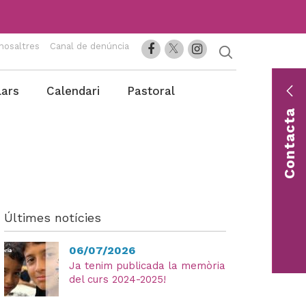
nosaltres
Canal de denúncia
lars
Calendari
Pastoral
En
co
Contacta
Con
una 
Últimes notícies
06/07/2026
Ja tenim publicada la memòria
del curs 2024-2025!