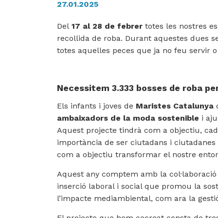
27.01.2025
Del
17 al 28 de febrer
totes les nostres es
recollida de roba. Durant aquestes dues s
totes aquelles peces que ja no feu servir
Necessitem 3.333 bosses de roba per 
Els infants i joves de
Maristes Catalunya
d
ambaixadors de la moda sostenible
i aj
Aquest projecte tindrà com a objectiu, cada
importància de ser ciutadans i ciutadanes
com a objectiu transformar el nostre ento
Aquest any comptem amb la col·laboraci
inserció laboral i social que promou la sost
l’impacte mediambiental, com ara la gestió 
El projecte que hem cocreat consta de tres