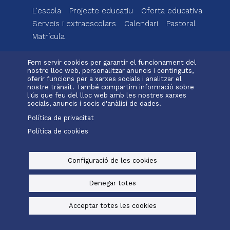
L'escola
Projecte educatiu
Oferta educativa
Menu
Serveis i extraescolars
Calendari
Pastoral
footer
Matrícula
H
-
ll
Fem servir cookies per garantir el funcionament del
valldemia
i
nostre lloc web, personalitzar anuncis i continguts,
Alexia
Office 365
a
oferir funcions per a xarxes socials i analitzar el
nostre trànsit. També compartim informació sobre
Menu
l
l'ús que feu del lloc web amb les nostres xarxes
legals
P
socials, anuncis i socis d'anàlisi de dades.
© Maristes Catalunya, 2025
P
Política de privacitat
Avís legal, política de privacitat i cookies
Política de cookies
Baked by
Digital Bakers
Configuració de les cookies
Denegar totes
Acceptar totes les cookies