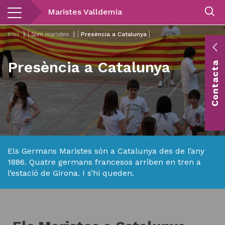
Vés
Maristes Valldemia
al
contingut
Inici
|
Som maristes
|
Presència a Catalunya
E
Presència a Catalunya
Contacta
c
Co
vis
Els Germans Maristes són a Catalunya des de l’any
1886. Quatre germans francesos arriben en tren a
l’estació de Girona. I s’hi queden.