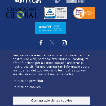
Fem servir cookies per garantir el funcionament del
L'escola
Projecte educatiu
Oferta educativa
nostre lloc web, personalitzar anuncis i continguts,
Menu
oferir funcions per a xarxes socials i analitzar el
Serveis i extraescolars
Calendari
Pastoral
nostre trànsit. També compartim informació sobre
footer
Matrícula
l'ús que feu del lloc web amb les nostres xarxes
socials, anuncis i socis d'anàlisi de dades.
-
Política de privacitat
valldemia
Política de cookies
Alexia
Office 365
Menu
legals
Configuració de les cookies
© Maristes Catalunya, 2025