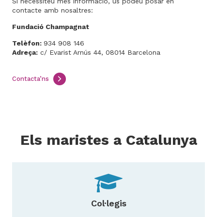
Si necessiteu més informació, us podeu posar en
contacte amb nosaltres:
Fundació Champagnat
Telèfon:
934 908 146
Adreça:
c/ Evarist Arnús 44, 08014 Barcelona
Contacta’ns
Els maristes a Catalunya
Col·legis