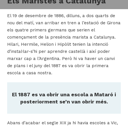
Els Maristes a Catalunya
El 19 de desembre de 1886, dilluns, a dos quarts de
H
nou del matí, van arribar en tren a l’estació de Girona
ll
els quatre primers germans que serien el
i
començament de la presència marista a Catalunya.
a
Hilari, Hermile, Helion i Hipòlit tenien la intenció
l
d’instal·lar-s’hi per aprendre castellà i així poder
P
marxar cap a l’Argentina. Però hi va haver un canvi
P
de plans i el juny del 1887 es va obrir la primera
escola a casa nostra.
El 1887 es va obrir una escola a Mataró i
posteriorment se’n van obrir més.
Abans d’acabar el segle XIX ja hi havia escoles a Vic,