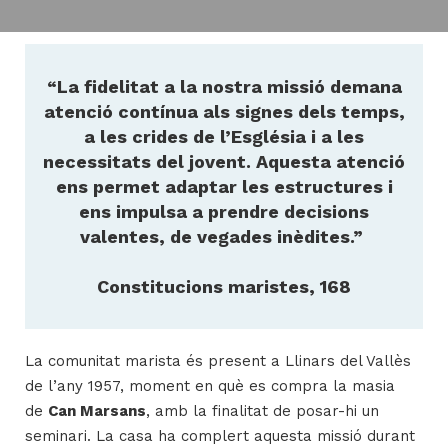
H
“La fidelitat a la nostra missió demana
ll
atenció contínua als signes dels temps,
i
a les crides de l’Església i a les
a
necessitats del jovent. Aquesta atenció
l
ens permet adaptar les estructures i
P
ens impulsa a prendre decisions
P
valentes, de vegades inèdites.”
Constitucions maristes, 168
La comunitat marista és present a Llinars del Vallès
de l’any 1957, moment en què es compra la masia
de
Can Marsans
, amb la finalitat de posar-hi un
seminari. La casa ha complert aquesta missió durant