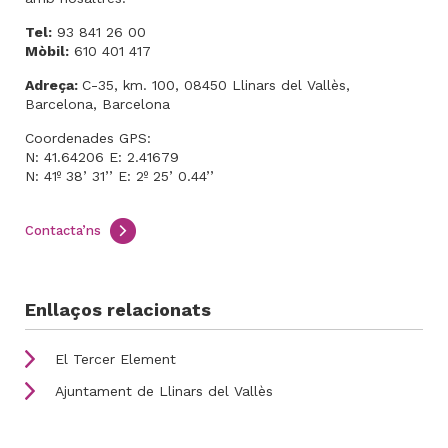
Tel:
93 841 26 00
Mòbil:
610 401 417
Adreça:
C-35, km. 100, 08450 Llinars del Vallès,
Barcelona, Barcelona
Coordenades GPS:
N: 41.64206 E: 2.41679
N: 41º 38’ 31’’ E: 2º 25’ 0.44’’
Contacta’ns
Enllaços relacionats
El Tercer Element
Ajuntament de Llinars del Vallès